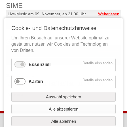
SIME
Live-Music am 09. November, ab 21.00 Uhr
Weiterlesen
SIM
…
Cookie- und Datenschutzhinweise
Um Ihren Besuch auf unserer Website optimal zu
SCHLAGSAITE
gestalten, nutzen wir Cookies und Technologien
Live-Music am 18. Oktober, ab 20.00 Uhr
Weiterlesen
von Dritten.
SCH
…
Details einblenden
Essenziell
Seite 47 von 48
Details einblenden
Karten
Zurück
Anfang
42
43
44
45
46
47
48
Vorwärts
Auswahl speichern
Alle akzeptieren
kontakt
Alle ablehnen