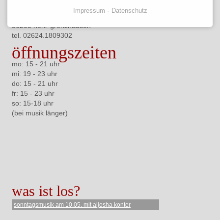
Café Libre
Impressum
Datenschutz
brunnenstraße elf a
56203 höhr-grenzhausen
tel. 02624.
1809302
öffnungszeiten
mo: 15 - 21 uhr
mi: 19 - 23 uhr
do: 15 - 21 uhr
fr: 15 - 23 uhr
so: 15-18 uhr
(bei musik länger)
was ist los?
sonntagsmusik am 10.05. mit aljosha konter