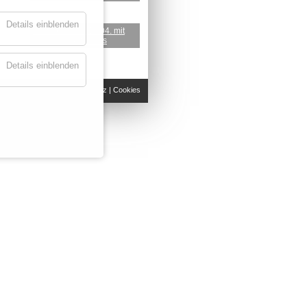
Details einblenden
tanzabend am 18.04. mit
yiannis kapetanakis
Details einblenden
Impressum
|
Datenschutz
|
Cookies