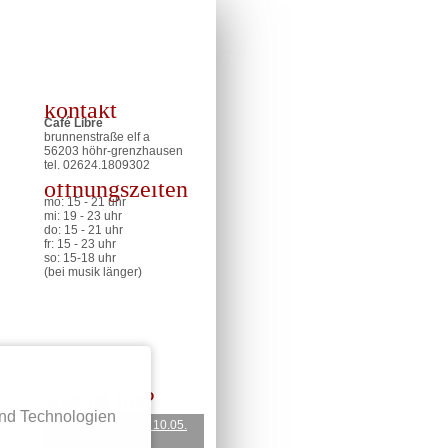
kontakt
Café Libre
brunnenstraße elf a
56203 höhr-grenzhausen
tel. 02624.
1809302
öffnungszeiten
mo: 15 - 21 uhr
mi: 19 - 23 uhr
do: 15 - 21 uhr
fr: 15 - 23 uhr
so: 15-18 uhr
(bei musik länger)
was ist los?
und Technologien
sonntagsmusik am 10.05.
mit aljosha konter