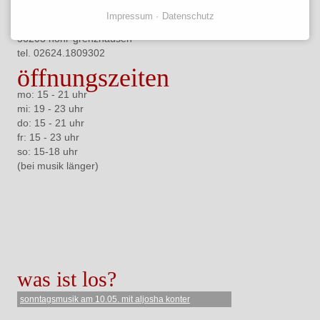
Café Libre
Impressum
Datenschutz
brunnenstraße elf a
56203 höhr-grenzhausen
tel. 02624.
1809302
öffnungszeiten
mo: 15 - 21 uhr
mi: 19 - 23 uhr
do: 15 - 21 uhr
fr: 15 - 23 uhr
so: 15-18 uhr
(bei musik länger)
was ist los?
sonntagsmusik am 10.05. mit aljosha konter