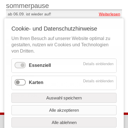
sommerpause
ab 06.09. ist wieder auf!
Weiterlesen
som
…
Cookie- und Datenschutzhinweise
Um Ihren Besuch auf unserer Website optimal zu
livemusik
gestalten, nutzen wir Cookies und Technologien
sontagsmusik am 06.09. um 17h
Weiterlesen
von Dritten.
live
…
Details einblenden
Essenziell
Seite 38 von 48
Details einblenden
Karten
Zurück
Anfang
35
36
37
38
39
40
41
Vorwärts
Ende
Auswahl speichern
Alle akzeptieren
kontakt
Alle ablehnen