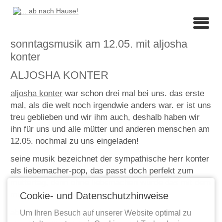
sonntagsmusik am 12.05. mit aljosha
konter
ALJOSHA KONTER
aljosha konter
war schon drei mal bei uns. das erste
mal, als die welt noch irgendwie anders war. er ist uns
treu geblieben und wir ihm auch, deshalb haben wir
ihn für uns und alle mütter und anderen menschen am
12.05. nochmal zu uns eingeladen!
seine musik bezeichnet der sympathische herr konter
als liebemacher-pop, das passt doch perfekt zum
muttertag, denn ohne liebemachen würde das mit dem
muttersein auch nicht klappen...
Cookie- und Datenschutzhinweise
ab 15 uhr gibts dann - wie immer- torte und zwei
Um Ihren Besuch auf unserer Website optimal zu