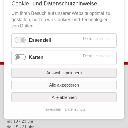
aljosha konter hat uns eines besseren belehren
Cookie- und Datenschutzhinweise
können und somit stürzen wir uns ins abenteuer und
Um Ihren Besuch auf unserer Website optimal zu
freuen uns auf ein neues gesicht auf unserer nicht
gestalten, nutzen wir Cookies und Technologien
vorhandenen bühne oder bei sonnenschein auch auf
von Dritten.
unserer terrasse.
06.07., 17 uhr, eintritt frei
Details einblenden
Essenziell
Zurück
Details einblenden
Karten
kontakt
Auswahl speichern
Café Libre
Alle akzeptieren
brunnenstraße elf a
56203 höhr-grenzhausen
Alle ablehnen
tel. 02624.
1809302
öffnungszeiten
Impressum
Datenschutz
mo: 15 - 21 uhr
mi: 19 - 23 uhr
do: 15 - 21 uhr