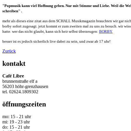
"Popmusik kann viel Hoffnung
geben. Nur mit Stimme und Liebe. Weil
die Wel
schreiben" .
mehr als dieses eine zitat aus dem
SCHALL Musikmagazin brauchten wir gar nicht
borby sofort zugesagt. jetzt kommt er zum zweiten mal zu uns zu besuch. wir wis
hatte. wer das nicht glaubt, kann sich heir selbst überzeugen:
BORBY.
besser ist es jedoch sicherlich live dabei zu sein, und zwar ab 17 uhr!
Zurück
kontakt
Café Libre
brunnenstraße elf a
56203 höhr-grenzhausen
tel. 02624.
1809302
öffnungszeiten
mo: 15 - 21 uhr
mi: 19 - 23 uhr
do: 15 - 21 uhr