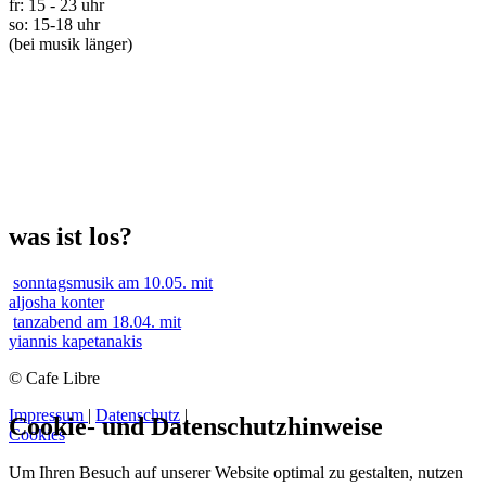
fr: 15 - 23 uhr
so: 15-18 uhr
(bei musik länger)
was ist los?
sonntagsmusik am 10.05. mit
aljosha konter
tanzabend am 18.04. mit
yiannis kapetanakis
© Cafe Libre
Impressum
|
Datenschutz
|
Cookie- und Datenschutzhinweise
Cookies
Um Ihren Besuch auf unserer Website optimal zu gestalten, nutzen