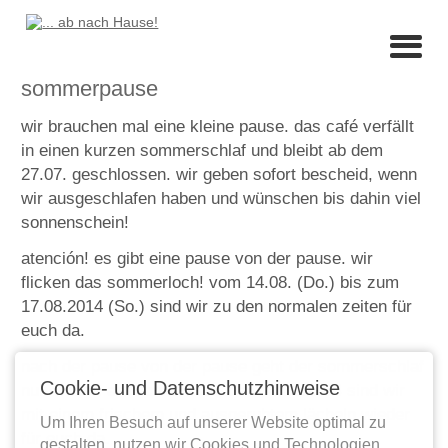
sommerpause
wir brauchen mal eine kleine pause. das café verfällt
in einen kurzen sommerschlaf und bleibt ab dem
27.07. geschlossen. wir geben sofort bescheid, wenn
wir ausgeschlafen haben und wünschen bis dahin viel
sonnenschein!
atención! es gibt eine pause von der pause. wir
flicken das sommerloch! vom 14.08. (Do.) bis zum
17.08.2014 (So.) sind wir zu den normalen zeiten für
euch da.
nach der pause von der pause geht der sommerschlaf
Cookie- und Datenschutzhinweise
nun weiter. am donnerstag, den 04.09.2014 sind wir
mit einem frischem und ausgeruhtem lächeln wieder
Um Ihren Besuch auf unserer Website optimal zu
für euch da.
gestalten, nutzen wir Cookies und Technologien