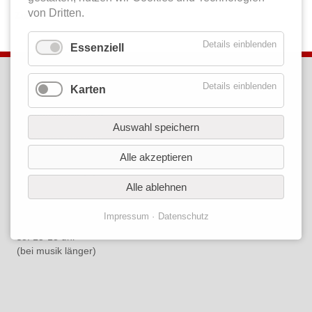
von Dritten.
Zurück
Details einblenden
Essenziell
kontakt
Details einblenden
Karten
Café Libre
brunnenstraße elf a
Auswahl speichern
56203 höhr-grenzhausen
tel. 02624.
1809302
Alle akzeptieren
öffnungszeiten
mo: 15 - 21 uhr
Alle ablehnen
mi: 19 - 23 uhr
do: 15 - 21 uhr
Impressum
Datenschutz
fr: 15 - 23 uhr
so: 15-18 uhr
(bei musik länger)