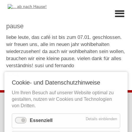
pause
liebe leute, das café ist bis zum 07.01. geschlossen.
wir freuen uns, alle im neuen jahr wohlbehalten
wiederzusehen! da auch wir wohlbehalten sein wollen,
brauchen wir eine kleine pause. vielen dank für alles
verständnis! susi und fernando
Zurück
Cookie- und Datenschutzhinweise
Um Ihren Besuch auf unserer Website optimal zu
gestalten, nutzen wir Cookies und Technologien
kontakt
von Dritten.
Café Libre
brunnenstraße elf a
Details einblenden
Essenziell
56203 höhr-grenzhausen
tel. 02624.
1809302