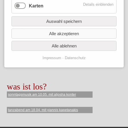
öffnungszeiten
Details einblenden
Karten
mo: 15 - 21 uhr
mi: 19 - 23 uhr
Auswahl speichern
do: 15 - 21 uhr
fr: 15 - 23 uhr
Alle akzeptieren
so: 15-18 uhr
(bei musik länger)
Alle ablehnen
Impressum
Datenschutz
was ist los?
sonntagsmusik am 10.05. mit aljosha konter
tanzabend am 18.04. mit yiannis kapetanakis