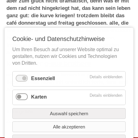
aber zum glück nicht dramatisch, denn was er mit
dem rad nicht hingekriegt hat, das kann sein leben
ganz gut: die kurve kriegen! trotzdem bleibt das
café donnerstag und freitag geschlossen. alle, die
uns zur seite stehen wollen, bis sich alles entdooft
hat, können uns eine große freude erweisen,
Cookie- und Datenschutzhinweise
indem sie corona trotzen und am kommenden
Um Ihren Besuch auf unserer Website optimal zu
sonntag in scharen zum
gestalten, nutzen wir Cookies und Technologien
konzert der
g-sus brothers
von Dritten.
erscheinen! lasst uns fernandos genesung, die
Details einblenden
Essenziell
liebe und das leben mit ordentlich torte, tanz und
schnaps feiern!
Details einblenden
Karten
libre grüße
Auswahl speichern
Zurück
Alle akzeptieren